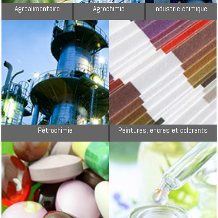
Agroalimentaire
Agrochimie
Industrie chimique
Pétrochimie
Peintures, encres et colorants