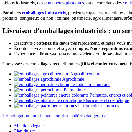
bidons industriels, des
conteneurs plastiques
, ou encore dans des
cont
Parmi nos
emballages industriels
, plusieurs capacités, matériaux et 
produits, dangereux ou non : chimie, pharmacie, agroalimentaire, arôme
Livraison d’emballages industriels : un ser
Réactivité :
obtenez un devis
très rapidement, et faites-vous liv
 c'est nous...
Écoute : soyez écouté, et soyez compris.
Nous répondons exac
 Cookies !
Expérience : dirigez-vous vers une société dont le savoir-fair
tendu d'être sûrs que le contenu de ce site vous intéresse
Choisissez des emballages reconditionnés (
fûts et conteneurs
métalli
e vous déranger, mais on aimerait bien vous
gner pendant votre visite...
Agroalimentaire
OK pour vous ?
Agrochimie
Industrie chimique
re politique de confidentialité
Pétrochimie
Peintures, encres et co
 pourquoi nous utilisons des cookies.
Pharmacie et cosmétique
Parfumeries et arômes
re d'audience & Analytics
Homologation pour le transport des matières dangereuses
Consentements certifiés par
Mentions légales
 merci
Je choisis
OK pour moi
Plan du site