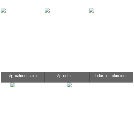
Agroalimentaire
Agrochimie
Industrie chimique