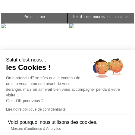
Pétrochimie
Peintures, encres et colorants
Salut c'est nous...
les Cookies !
On a attendu d'être sûrs que le contenu de
ce site vous intéresse avant de vous
déranger, mais on aimerait bien vous accompagner pendant votre
Pharmacie et cosmétique
Parfumeries et arômes
visite...
C'est OK pour vous ?
Lire notre politique de confidentialité
Homologation pour le transport des matières dangereuses
Voici pourquoi nous utilisons des cookies.
Mesure d'audience & Analytics